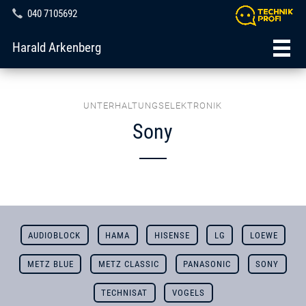
040 7105692
Harald Arkenberg
UNTERHALTUNGSELEKTRONIK
Sony
AUDIOBLOCK
HAMA
HISENSE
LG
LOEWE
METZ BLUE
METZ CLASSIC
PANASONIC
SONY
TECHNISAT
VOGELS